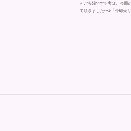
んご夫婦です✨実は、今回
て頂きました〜♪「外郎売