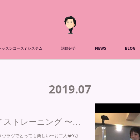
レッスンコース / システム
講師紹介
NEWS
BLOG
2019
.
07
ボーカル＆ボイストレーニング 〜レッスン 風景 2019/0705
ヴラヴでとっても楽しい〜お二人❤️Yさ