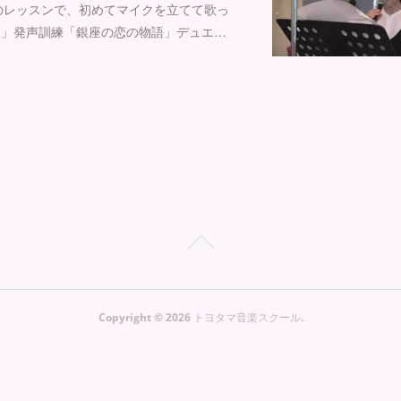
のレッスンで、初めてマイクを立てて歌っ
り」発声訓練「銀座の恋の物語」デュエ…
Copyright ©
2026
トヨタマ音楽スクール
.