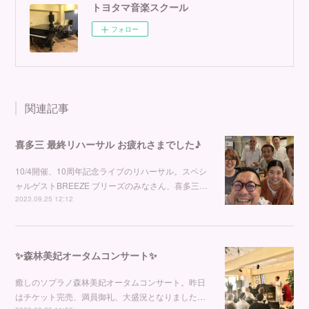
トヨタマ音楽スクール
フォロー
関連記事
喜多三 最終リハーサル お疲れさまでした♪
10/4開催、10周年記念ライブのリハーサル。スペシ
ャルゲストBREEZE ブリーズのみなさん、喜多三…
2023.09.25 12:12
✨森林美妃オータムコンサート✨
癒しのソプラノ森林美妃オータムコンサート。昨日
はチケット完売、満員御礼、大盛況となりました…