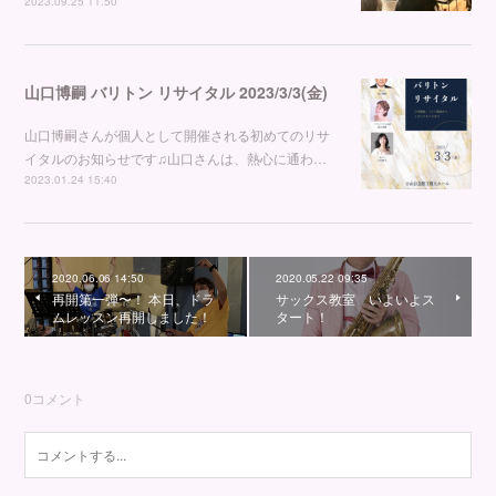
2023.09.25 11:50
山口博嗣 バリトン リサイタル 2023/3/3(金)
山口博嗣さんが個人として開催される初めてのリサ
イタルのお知らせです♫山口さんは、熱心に通わ…
2023.01.24 15:40
2020.06.06 14:50
2020.05.22 09:35
再開第一弾〜！ 本日、ドラ
サックス教室 いよいよス
ムレッスン再開しました！
タート！
0
コメント