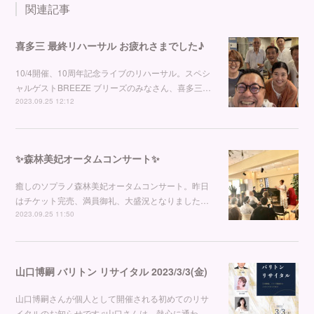
関連記事
喜多三 最終リハーサル お疲れさまでした♪
10/4開催、10周年記念ライブのリハーサル。スペシ
ャルゲストBREEZE ブリーズのみなさん、喜多三…
2023.09.25 12:12
✨森林美妃オータムコンサート✨
癒しのソプラノ森林美妃オータムコンサート。昨日
はチケット完売、満員御礼、大盛況となりました…
2023.09.25 11:50
山口博嗣 バリトン リサイタル 2023/3/3(金)
山口博嗣さんが個人として開催される初めてのリサ
イタルのお知らせです♫山口さんは、熱心に通わ…