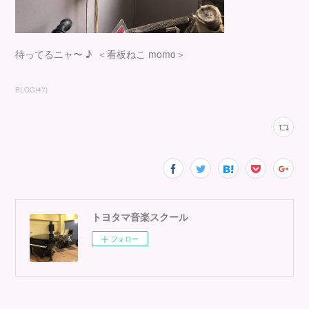
待ってるニャ〜 ♪ ＜看板ねこ momo＞
BLOG
(
47
)
トヨタマ音楽スクール
フォロー