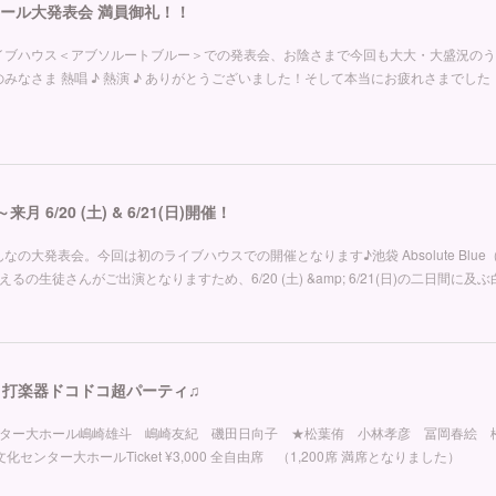
クール大発表会 満員御礼！！
1(日) 池袋ライブハウス＜アブソルートブルー＞での発表会、お陰さまで今回も大大・大盛況の
みなさま 熱唱 ♪ 熱演 ♪ ありがとうございました！そして本当にお疲れさまでした
 6/20 (土) & 6/21(日)開催！
の大発表会。今回は初のライブハウスでの開催となります♪池袋 Absolute Blu
回は50組を超えるの生徒さんがご出演となりますため、6/20 (土) &amp; 6/21(日)の二日
 !! 打楽器ドコドコ超パーティ♫
文化センター大ホール嶋崎雄斗 嶋崎友紀 磯田日向子 ★松葉侑 小林孝彦 冨岡春絵 
練馬文化センター大ホールTicket ¥3,000 全自由席 （1,200席 満席となりました）