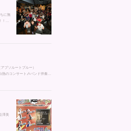
うちに無
！！…
e（アブソルートブルー）
間に及ぶ白熱のコンサート🎶バンド伴奏…
松澤美