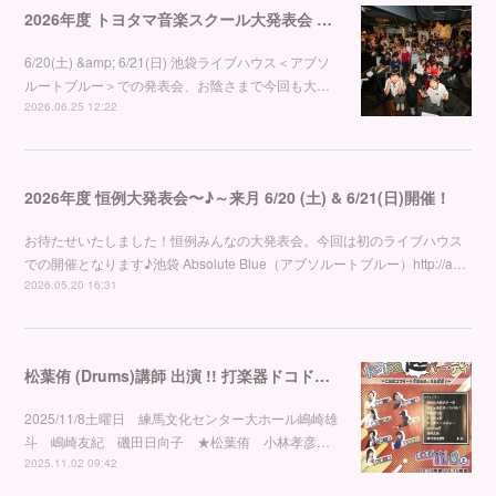
2026年度 トヨタマ音楽スクール大発表会 満員御礼！！
6/20(土) &amp; 6/21(日) 池袋ライブハウス＜アブソ
ルートブルー＞での発表会、お陰さまで今回も大…
2026.06.25 12:22
2026年度 恒例大発表会〜♪～来月 6/20 (土) & 6/21(日)開催！
お待たせいたしました！恒例みんなの大発表会。今回は初のライブハウス
での開催となります♪池袋 Absolute Blue（アブソルートブルー）http://a…
2026.05.20 16:31
松葉侑 (Drums)講師 出演 !! 打楽器ドコドコ超パーティ♫
2025/11/8土曜日 練馬文化センター大ホール嶋崎雄
斗 嶋崎友紀 磯田日向子 ★松葉侑 小林孝彦…
2025.11.02 09:42