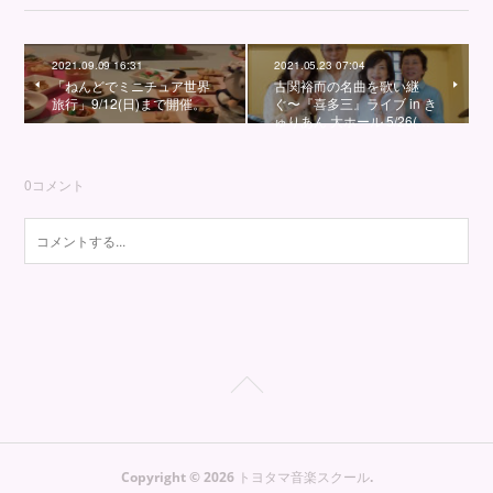
2021.09.09 16:31
2021.05.23 07:04
「ねんどでミニチュア世界
古関裕而の名曲を歌い継
旅行」9/12(日)まで開催。
ぐ〜『喜多三』ライブ in き
ゅりあん 大ホール 5/26(…
0
コメント
Copyright ©
2026
トヨタマ音楽スクール
.