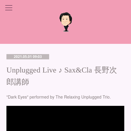
2021.05.01 09:03
Unplugged Live ♪ Sax&Cla 長野次
郎講師
"Dark Eyes" performed by The Relaxing Unplugged Trio.