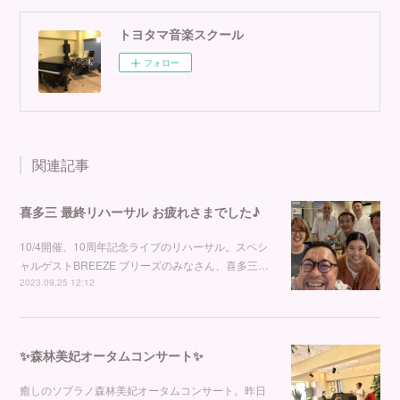
トヨタマ音楽スクール
フォロー
関連記事
喜多三 最終リハーサル お疲れさまでした♪
10/4開催、10周年記念ライブのリハーサル。スペシ
ャルゲストBREEZE ブリーズのみなさん、喜多三…
2023.09.25 12:12
✨森林美妃オータムコンサート✨
癒しのソプラノ森林美妃オータムコンサート。昨日