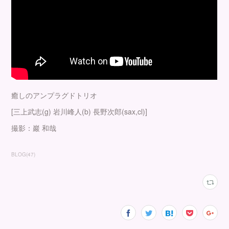
癒しのアンプラグドトリオ
[三上武志(g) 岩川峰人(b) 長野次郎(sax,cl)]
撮影：巖 和哉
BLOG
(
47
)