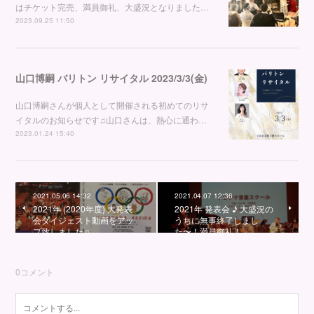
はチケット完売、満員御礼、大盛況となりました…
2023.09.25 11:50
山口博嗣 バリトン リサイタル 2023/3/3(金)
山口博嗣さんが個人として開催される初めてのリサ
イタルのお知らせです♫山口さんは、熱心に通わ…
2023.01.24 15:40
2021.05.06 14:32
2021.04.07 12:36
2021年 (2020年度) 大発表
2021年 発表会 ♪ 大盛況の
会ダイジェスト動画をアッ
うちに無事終了しまし
プ致しました♫
た〜！満員御礼！
0
コメント